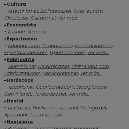
Cultura
-
Artesania.net,
Biblioteca.net,
Cine-es.com,
Circulo.net,
Cultura.net,
ver más...
Economista
-
Economista.com
Exportación
-
Aduanas.com,
Armador.com,
Exportacion.com,
Exportaciones.com,
Exportador.com,
ver más...
Fabricante
-
Aluminio.net,
Ceramica.net,
Chimeneas.com,
Fabricante.com,
Fabricantes.net,
ver más...
Horóscopo
-
Acuario.net,
Capricornio.com,
Escorpio.com,
Geminis.net,
Horoscopo.net,
ver más...
Hostal
-
Hostal.net,
Huelva.net,
Jaen.net,
Malaga.net,
Apartahotel.com,
ver más...
Hostelería
-
Pub-mix.com,
Discoteca.net,
Pizzeria.net,