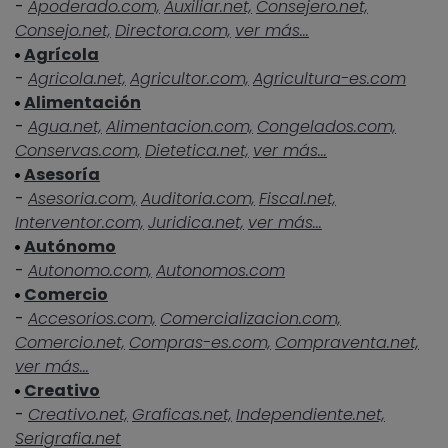
-
Apoderado.com,
Auxiliar.net,
Consejero.net,
Consejo.net,
Directora.com,
ver más...
Agrícola
-
Agricola.net,
Agricultor.com,
Agricultura-es.com
Alimentación
-
Agua.net,
Alimentacion.com,
Congelados.com,
Conservas.com,
Dietetica.net,
ver más...
Asesoría
-
Asesoria.com,
Auditoria.com,
Fiscal.net,
Interventor.com,
Juridica.net,
ver más...
Autónomo
-
Autonomo.com,
Autonomos.com
Comercio
-
Accesorios.com,
Comercializacion.com,
Comercio.net,
Compras-es.com,
Compraventa.net,
ver más...
Creativo
-
Creativo.net,
Graficas.net,
Independiente.net,
Serigrafia.net