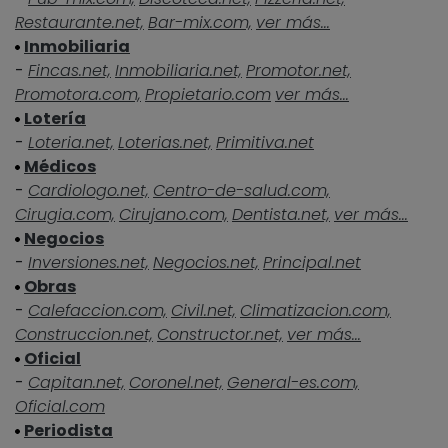
Restaurante.net,
Bar-mix.com,
ver más...
Inmobiliaria
-
Fincas.net,
Inmobiliaria.net,
Promotor.net,
Promotora.com,
Propietario.com
ver más...
Lotería
-
Loteria.net,
Loterias.net,
Primitiva.net
Médicos
-
Cardiologo.net,
Centro-de-salud.com,
Cirugia.com,
Cirujano.com,
Dentista.net,
ver más...
Negocios
-
Inversiones.net,
Negocios.net,
Principal.net
Obras
-
Calefaccion.com,
Civil.net,
Climatizacion.com,
Construccion.net,
Constructor.net,
ver más...
Oficial
-
Capitan.net,
Coronel.net,
General-es.com,
Oficial.com
Periodista