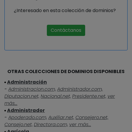
¿Interesado en esta colección de dominios?
Contáctanos
OTRAS COLECCIONES DE DOMINIOS DISPONIBLES
Administración
-
Administracion.com,
Administrador.com,
Diputacion.net,
Nacional.net,
Presidente.net,
ver
más...
Administrador
-
Apoderado.com,
Auxiliar.net,
Consejero.net,
Consejo.net,
Directora.com,
ver más...
Agrícola