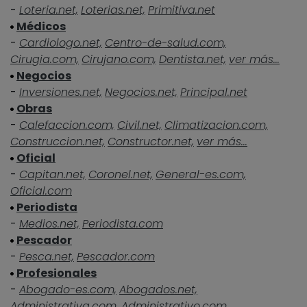
-
Loteria.net,
Loterias.net,
Primitiva.net
Médicos
-
Cardiologo.net,
Centro-de-salud.com,
Cirugia.com,
Cirujano.com,
Dentista.net,
ver más...
Negocios
-
Inversiones.net,
Negocios.net,
Principal.net
Obras
-
Calefaccion.com,
Civil.net,
Climatizacion.com,
Construccion.net,
Constructor.net,
ver más...
Oficial
-
Capitan.net,
Coronel.net,
General-es.com,
Oficial.com
Periodista
-
Medios.net,
Periodista.com
Pescador
-
Pesca.net,
Pescador.com
Profesionales
-
Abogado-es.com,
Abogados.net,
Administrativa.com,
Administrativo.com,